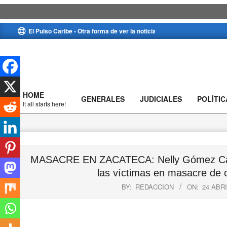
Skip
El Pulso Caribe - Otra forma de ver la noticia
to
content
HOME
GENERALES
JUDICIALES
POLÍTIC
Primary
It all starts here!
Navigation
Menu
MASACRE EN ZACATECA: Nelly Gómez Cantill
las víctimas en masacre de 
BY:
REDACCION
ON:
24 ABRI