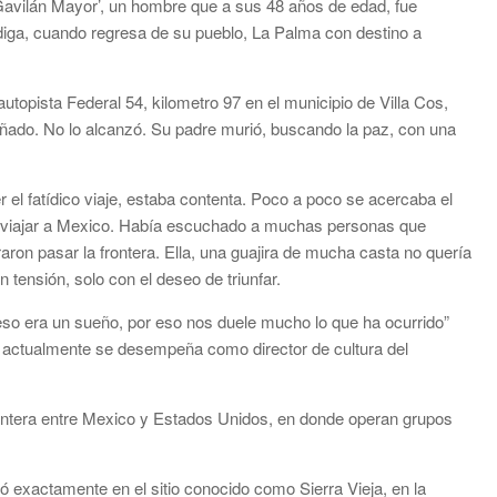
avilán Mayor’, un hombre que a sus 48 años de edad, fue
iga, cuando regresa de su pueblo, La Palma con destino a
topista Federal 54, kilometro 97 en el municipio de Villa Cos,
soñado. No lo alcanzó. Su padre murió, buscando la paz, con una
el fatídico viaje, estaba contenta. Poco a poco se acercaba el
ara viajar a Mexico. Había escuchado a muchas personas que
raron pasar la frontera. Ella, una guajira de mucha casta no quería
n tensión, solo con el deseo de triunfar.
 eso era un sueño, por eso nos duele mucho lo que ha ocurrido”
n actualmente se desempeña como director de cultura del
rontera entre Mexico y Estados Unidos, en donde operan grupos
ó exactamente en el sitio conocido como Sierra Vieja, en la