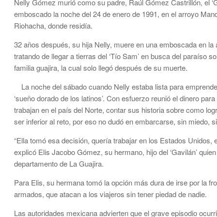
Nelly Gómez murió como su padre, Raúl Gómez Castrillón, el ‘G
emboscado la noche del 24 de enero de 1991, en el arroyo Mand
Riohacha, donde residía.
32 años después, su hija Nelly, muere en una emboscada en la au
tratando de llegar a tierras del ‘Tío Sam’ en busca del paraíso 
familia guajira, la cual solo llegó después de su muerte.
La noche del sábado cuando Nelly estaba lista para emprender 
‘sueño dorado de los latinos’. Con esfuerzo reunió el dinero p
trabajan en el país del Norte, contar sus historia sobre como log
ser inferior al reto, por eso no dudó en embarcarse, sin miedo, si
“Ella tomó esa decisión, quería trabajar en los Estados Unidos,
explicó Elis Jacobo Gómez, su hermano, hijo del ‘Gavilán’ quie
departamento de La Guajira.
Para Elis, su hermana tomó la opción más dura de irse por la f
armados, que atacan a los viajeros sin tener piedad de nadie.
Las autoridades mexicana advierten que el grave episodio ocurri