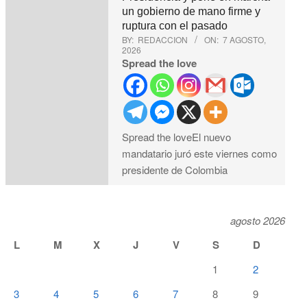
un gobierno de mano firme y
ruptura con el pasado
BY:
REDACCION
ON:
7 AGOSTO,
2026
Spread the love
Spread the loveEl nuevo
mandatario juró este viernes como
presidente de Colombia
agosto 2026
L
M
X
J
V
S
D
1
2
3
4
5
6
7
8
9