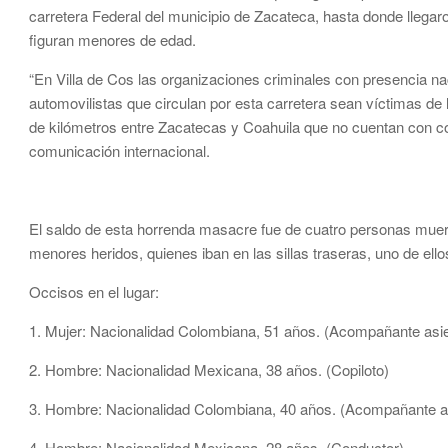
carretera Federal del municipio de Zacateca, hasta donde llegaron
figuran menores de edad.
“En Villa de Cos las organizaciones criminales con presencia n
automovilistas que circulan por esta carretera sean víctimas d
de kilómetros entre Zacatecas y Coahuila que no cuentan con cobe
comunicación internacional.
El saldo de esta horrenda masacre fue de cuatro personas muert
menores heridos, quienes iban en las sillas traseras, uno de ellos
Occisos en el lugar:
1. Mujer: Nacionalidad Colombiana, 51 años. (Acompañante asie
2. Hombre: Nacionalidad Mexicana, 38 años. (Copiloto)
3. Hombre: Nacionalidad Colombiana, 40 años. (Acompañante as
4. Hombre: Nacionalidad Mexicana, 28 años. (Conductor)