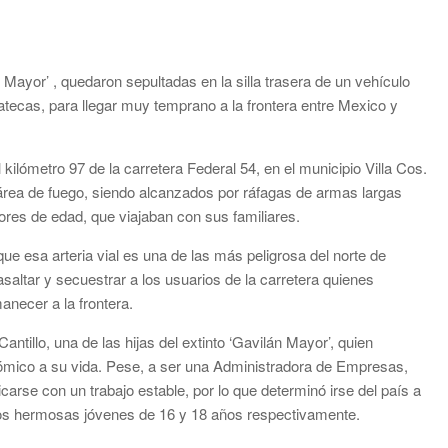
n Mayor’ , quedaron sepultadas en la silla trasera de un vehículo
tecas, para llegar muy temprano a la frontera entre Mexico y
kilómetro 97 de la carretera Federal 54, en el municipio Villa Cos.
l área de fuego, siendo alcanzados por ráfagas de armas largas
res de edad, que viajaban con sus familiares.
e esa arteria vial es una de las más peligrosa del norte de
altar y secuestrar a los usuarios de la carretera quienes
anecer a la frontera.
tillo, una de las hijas del extinto ‘Gavilán Mayor’, quien
nómico a su vida. Pese, a ser una Administradora de Empresas,
arse con un trabajo estable, por lo que determinó irse del país a
dos hermosas jóvenes de 16 y 18 años respectivamente.