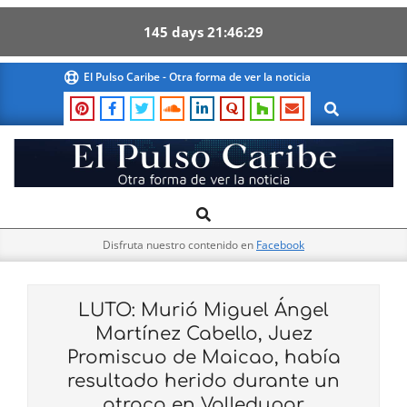
145
days
21
46
29
Skip
El Pulso Caribe - Otra forma de ver la noticia
to
Search
content
El
Search
Primary
Pulso
Navigation
Caribe
Disfruta nuestro contenido en
Facebook
Menu
LUTO: Murió Miguel Ángel
Martínez Cabello, Juez
Promiscuo de Maicao, había
resultado herido durante un
atraco en Valledupar