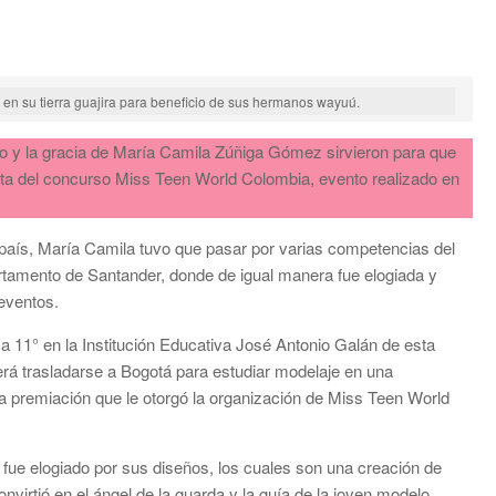
 en su tierra guajira para beneficio de sus hermanos wayuú.
io y la gracia de María Camila Zúñiga Gómez sirvieron para que
sta del concurso Miss Teen World Colombia, evento realizado en
el país, María Camila tuvo que pasar por varias competencias del
rtamento de Santander, donde de igual manera fue elogiada y
 eventos.
a 11° en la Institución Educativa José Antonio Galán de esta
erá trasladarse a Bogotá para estudiar modelaje en una
la premiación que le otorgó la organización de Miss Teen World
 fue elogiado por sus diseños, los cuales son una creación de
virtió en el ángel de la guarda y la guía de la joven modelo.