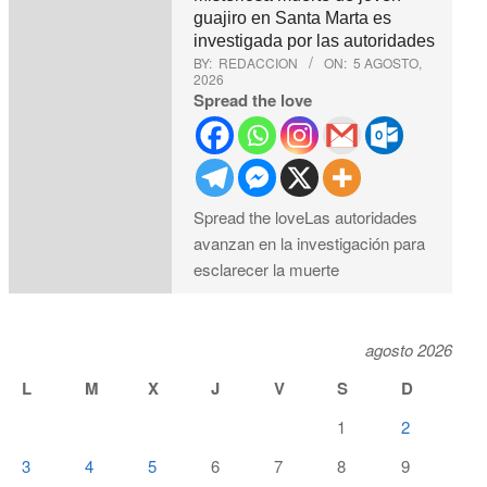
guajiro en Santa Marta es
investigada por las autoridades
BY:
REDACCION
ON:
5 AGOSTO,
2026
Spread the love
Spread the loveLas autoridades
avanzan en la investigación para
esclarecer la muerte
agosto 2026
L
M
X
J
V
S
D
1
2
3
4
5
6
7
8
9