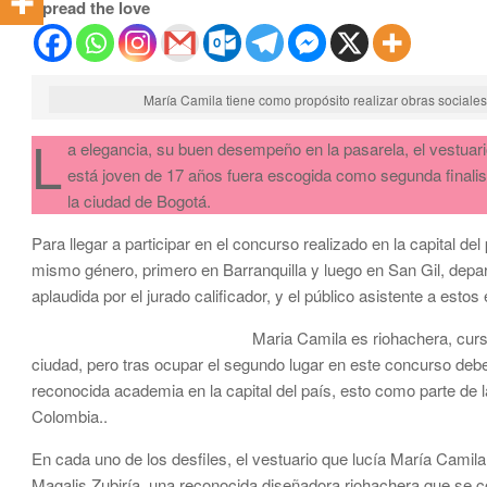
Spread the love
María Camila tiene como propósito realizar obras sociales
L
a elegancia, su buen desempeño en la pasarela, el vestuar
está joven de 17 años fuera escogida como segunda finali
la ciudad de Bogotá.
Para llegar a participar en el concurso realizado en la capital d
mismo género, primero en Barranquilla y luego en San Gil, depa
aplaudida por el jurado calificador, y el público asistente a estos
Maria Camila es riohachera, curs
ciudad, pero tras ocupar el segundo lugar en este concurso deb
reconocida academia en la capital del país, esto como parte de 
Colombia..
En cada uno de los desfiles, el vestuario que lucía María Camila
Magalis Zubiría, una reconocida diseñadora riohachera que se con