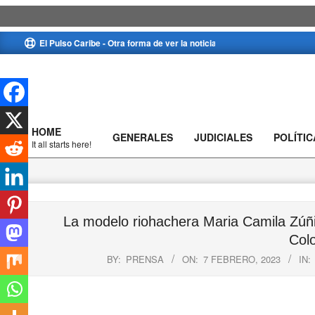
Skip
El Pulso Caribe - Otra forma de ver la noticia
to
content
HOME
GENERALES
JUDICIALES
POLÍTIC
Primary
It all starts here!
Navigation
Menu
La modelo riohachera Maria Camila Zúñi
Col
BY:
PRENSA
ON:
7 FEBRERO, 2023
IN: