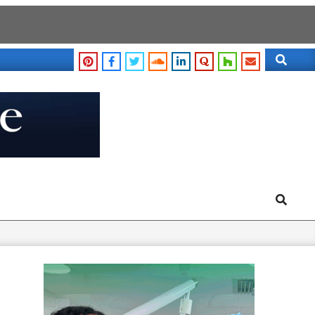
Search
Search