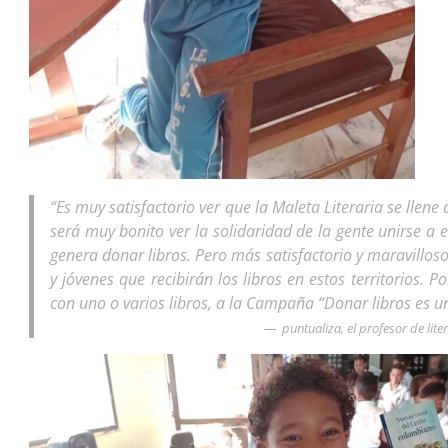
“Es muy satisfactorio ver que la Maleta Literaria se lle
será muy bonito ver la solidaridad de la gente unirse a
genera donar libros. Pero más satisfactorio y maravilloso 
y jóvenes que recibirán los libros en estos territorios. 
con uno o varios libros, a la Campaña “Donar libros es 
puntualiza, el profesor de lite