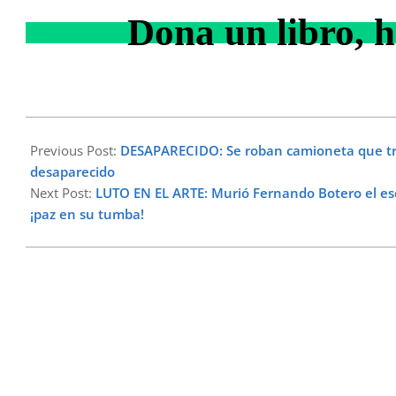
Dona un libro, h
2023-
09-
Previous Post:
DESAPARECIDO: Se roban camioneta que tra
15
desaparecido
Next Post:
LUTO EN EL ARTE: Murió Fernando Botero el escul
¡paz en su tumba!