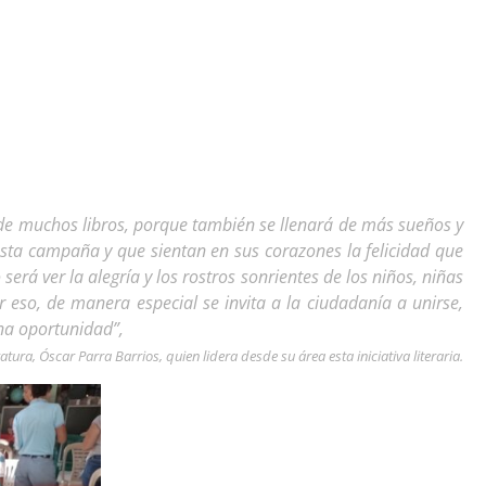
ne de muchos libros, porque también se llenará de más sueños y
 esta campaña y que sientan en sus corazones la felicidad que
será ver la alegría y los rostros sonrientes de los niños, niñas
Por eso, de manera especial se invita a la ciudadanía a unirse,
una oportunidad”,
ratura, Óscar Parra Barrios, quien lidera desde su área esta iniciativa literaria.