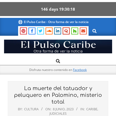
146
days
19
30
18
Skip
El Pulso Caribe - Otra forma de ver la noticia
to
Search
content
El
Search
Primary
Pulso
Navigation
Caribe
Disfruta nuestro contenido en
Facebook
Menu
La muerte del tatuador y
peluquero en Palomino, misterio
total
BY:
CULTURA
ON:
8 JUNIO, 2023
IN:
CARIBE
,
JUDICIALES