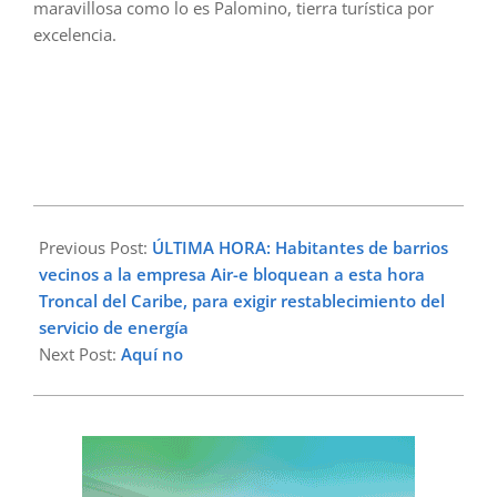
maravillosa como lo es Palomino, tierra turística por
excelencia.
2023-
06-
Previous Post:
ÚLTIMA HORA: Habitantes de barrios
08
vecinos a la empresa Air-e bloquean a esta hora
Troncal del Caribe, para exigir restablecimiento del
servicio de energía
Next Post:
Aquí no