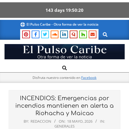
143
days
19
50
19
Skip
El Pulso Caribe - Otra forma de ver la noticia
to
Search
content
El
Search
Primary
Pulso
Navigation
Caribe
Disfruta nuestro contenido en
Facebook
Menu
INCENDIOS: Emergencias por
incendios mantienen en alerta a
Riohacha y Maicao
BY:
REDACCION
ON:
18 MAYO, 2026
IN:
GENERALES