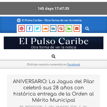
145
days
17
47
34
Skip
El Pulso Caribe - Otra forma de ver la noticia
to
Search
content
El
Search
Primary
Pulso
Navigation
Caribe
Disfruta nuestro contenido en
Facebook
Menu
ANIVERSARIO: La Jagua del Pilar
celebró sus 28 años con
histórica entrega de la Orden al
Mérito Municipal
BY:
REDACCION
ON:
18 MAYO, 2026
IN: