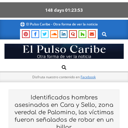
148
days
01
23
52
Skip
El Pulso Caribe - Otra forma de ver la noticia
to
Search
content
El
Search
Primary
Pulso
Navigation
Caribe
Disfruta nuestro contenido en
Facebook
Menu
Identificados hombres
asesinados en Cara y Sello, zona
veredal de Palomino, las víctimas
fueron señalados de robar en un
billar