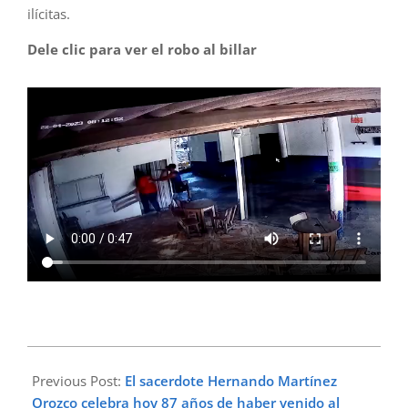
ilícitas.
Dele clic para ver el robo al billar
2023-
04-
Previous Post:
El sacerdote Hernando Martínez
23
Orozco celebra hoy 87 años de haber venido al