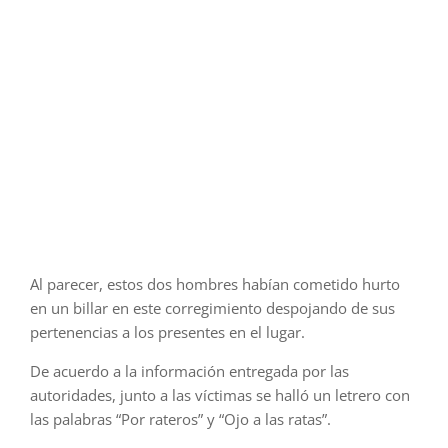
vari
imp
con
arm
de
fue
en
dife
part
del
cuer
Al parecer, estos dos hombres habían cometido hurto
en un billar en este corregimiento despojando de sus
pertenencias a los presentes en el lugar.
De acuerdo a la información entregada por las
autoridades, junto a las víctimas se halló un letrero con
las palabras “Por rateros” y “Ojo a las ratas”.