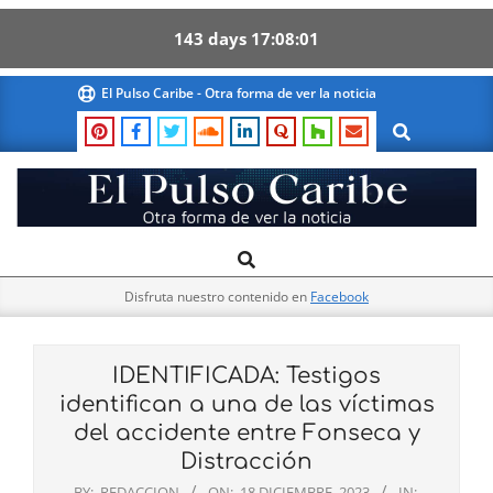
143
days
17
08
00
Skip
El Pulso Caribe - Otra forma de ver la noticia
to
Search
content
El
Search
Primary
Pulso
Navigation
Caribe
Disfruta nuestro contenido en
Facebook
Menu
IDENTIFICADA: Testigos
identifican a una de las víctimas
del accidente entre Fonseca y
Distracción
BY:
REDACCION
ON:
18 DICIEMBRE, 2023
IN: