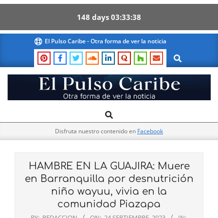
148
days
03
33
37
Skip
El Pulso Caribe - Otra forma de ver la noticia
to
Search
content
El
Search
Primary
Pulso
Navigation
Caribe
Disfruta nuestro contenido en
Facebook
Menu
HAMBRE EN LA GUAJIRA: Muere
en Barranquilla por desnutrición
niño wayuu, vivia en la
comunidad Piazapa
BY:
REDACCION
ON:
24 SEPTIEMBRE, 2023
IN: