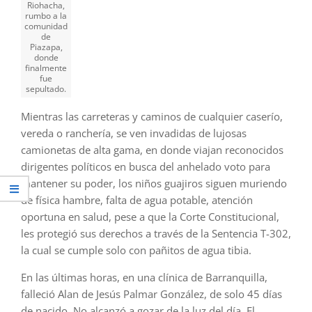
Riohacha,
rumbo a la
comunidad
de
Piazapa,
donde
finalmente
fue
sepultado.
Mientras las carreteras y caminos de cualquier caserío,
vereda o ranchería, se ven invadidas de lujosas
camionetas de alta gama, en donde viajan reconocidos
dirigentes políticos en busca del anhelado voto para
mantener su poder, los niños guajiros siguen muriendo
de física hambre, falta de agua potable, atención
oportuna en salud, pese a que la Corte Constitucional,
les protegió sus derechos a través de la Sentencia T-302,
la cual se cumple solo con pañitos de agua tibia.
En las últimas horas, en una clínica de Barranquilla,
falleció Alan de Jesús Palmar González, de solo 45 días
de nacido. No alcanzó a gozar de la luz del día. El