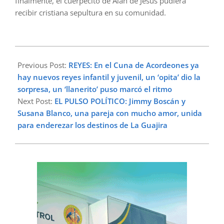
finalmente, el cuerpecito de Alan de Jesús pudiera
recibir cristiana sepultura en su comunidad.
2023-
09-
Previous Post:
REYES: En el Cuna de Acordeones ya
24
hay nuevos reyes infantil y juvenil, un ‘opita’ dio la
sorpresa, un ‘llanerito’ puso marcó el ritmo
Next Post:
EL PULSO POLÍTICO: Jimmy Boscán y
Susana Blanco, una pareja con mucho amor, unida
para enderezar los destinos de La Guajira