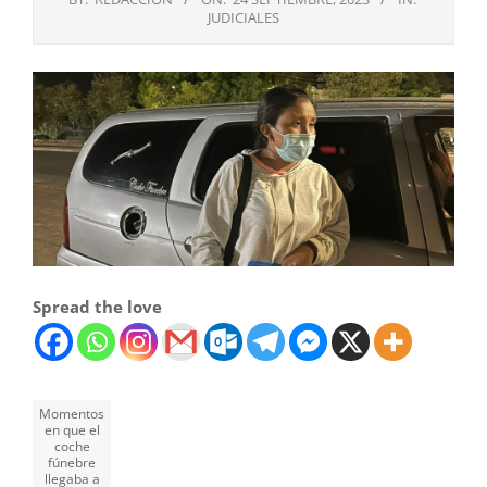
JUDICIALES
Spread the love
Momentos
en que el
coche
fúnebre
llegaba a