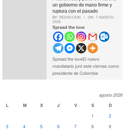
un gobierno de mano firme y
ruptura con el pasado
BY:
REDACCION
ON:
7 AGOSTO,
2026
Spread the love
Spread the loveEl nuevo
mandatario juró este viernes como
presidente de Colombia
agosto 2026
L
M
X
J
V
S
D
1
2
3
4
5
6
7
8
9