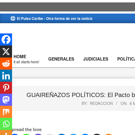
Skip
El Pulso Caribe - Otra forma de ver la noticia
to
content
HOME
GENERALES
JUDICIALES
POLÍTIC
Primary
It all starts here!
Navigation
Menu
GUAIREÑAZOS POLÍTICOS: El Pacto busca
BY:
REDACCION
ON:
8 
Spread the love