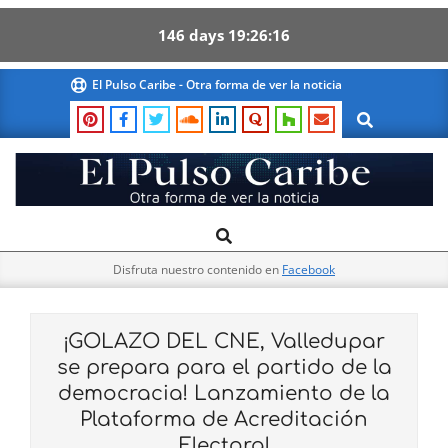
146
days
19
26
15
Skip
El Pulso Caribe - Otra forma de ver la noticia
to
Search
content
El
Search
Primary
Pulso
Navigation
Caribe
Disfruta nuestro contenido en
Facebook
Menu
¡GOLAZO DEL CNE, Valledupar
se prepara para el partido de la
democracia! Lanzamiento de la
Plataforma de Acreditación
Electoral