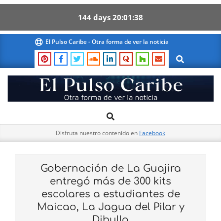
144
days
20
01
37
Skip
El Pulso Caribe - Otra forma de ver la noticia
to
Search
content
El
Search
Primary
Pulso
Navigation
Caribe
Disfruta nuestro contenido en
Facebook
Menu
Gobernación de La Guajira
entregó más de 300 kits
escolares a estudiantes de
Maicao, La Jagua del Pilar y
Dibulla