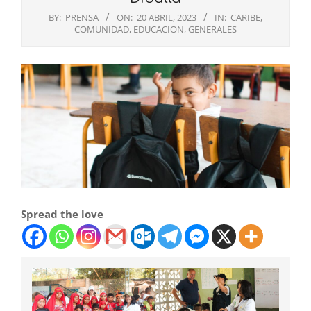
BY:
PRENSA
ON:
20 ABRIL, 2023
IN:
CARIBE
,
COMUNIDAD
,
EDUCACION
,
GENERALES
Spread the love