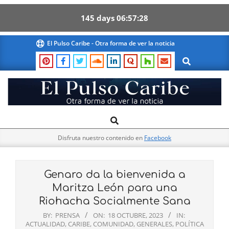
145
days
06
57
28
Skip
El Pulso Caribe - Otra forma de ver la noticia
to
Search
content
El
Search
Primary
Pulso
Navigation
Caribe
Disfruta nuestro contenido en
Facebook
Menu
Genaro da la bienvenida a
Maritza León para una
Riohacha Socialmente Sana
BY:
PRENSA
ON:
18 OCTUBRE, 2023
IN:
ACTUALIDAD
,
CARIBE
,
COMUNIDAD
,
GENERALES
,
POLÍTICA