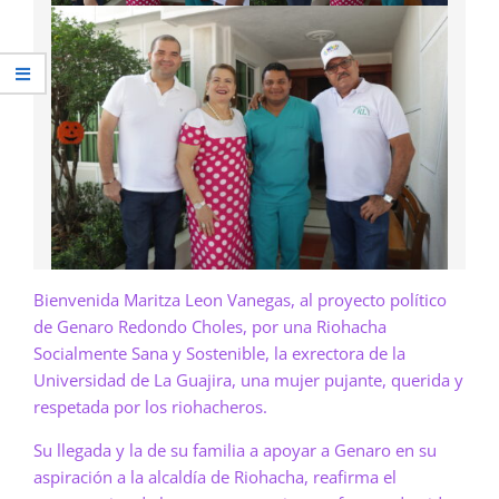
Bienvenida Maritza Leon Vanegas, al proyecto político
de Genaro Redondo Choles, por una Riohacha
Socialmente Sana y Sostenible, la exrectora de la
Universidad de La Guajira, una mujer pujante, querida y
respetada por los riohacheros.
Su llegada y la de su familia a apoyar a Genaro en su
aspiración a la alcaldía de Riohacha, reafirma el