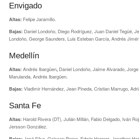
Envigado
Altas:
Felipe Jaramillo.
Bajas:
Daniel Londoño, Diego Rodríguez, Juan Daniel Tegüé, J
Londoño, George Saunders, Luis Esteban García, Andrés Jimé
Medellín
Altas:
Andrés Ibargüen
,
Daniel Londoño, Jaime Alvarado, Jorge
Marulanda, Andrés Ibargüen.
Bajas:
Vladimir Hernández, Jean Pineda, Cristian Marrugo, Adri
Santa Fe
Altas:
Harold Rivera (DT), Julián Millán, Fabio Delgado, Iván 
Jersson González.
Bajas:
José Silva, Geisson Perea, Edwin Herrera, Jonathan Her