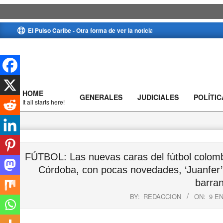
Skip
El Pulso Caribe - Otra forma de ver la noticia
to
content
HOME
GENERALES
JUDICIALES
POLÍTIC
Primary
It all starts here!
Navigation
Menu
FÚTBOL: Las nuevas caras del fútbol colomb
Córdoba, con pocas novedades, ‘Juanfer’ 
barran
BY:
REDACCION
ON:
9 E