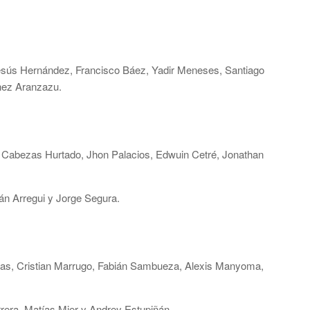
esús Hernández, Francisco Báez, Yadir Meneses, Santiago
nez Aranzazu.
 Cabezas Hurtado, Jhon Palacios, Edwuin Cetré, Jonathan
án Arregui y Jorge Segura.
Rojas, Cristian Marrugo, Fabián Sambueza, Alexis Manyoma,
rera, Matías Mier y Andrey Estupiñán.