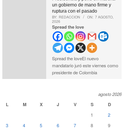
un gobierno de mano firme y
ruptura con el pasado
BY:
REDACCION
ON:
7 AGOSTO,
2026
Spread the love
Spread the loveEl nuevo
mandatario juró este viernes como
presidente de Colombia
agosto 2026
L
M
X
J
V
S
D
1
2
3
4
5
6
7
8
9