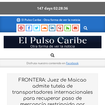
147
days
02
28
35
Skip
El Pulso Caribe - Otra forma de ver la noticia
to
Search
content
El
Search
Primary
Pulso
Navigation
Caribe
Disfruta nuestro contenido en
Facebook
Menu
FRONTERA: Juez de Maicao
admite tutela de
transportadores internacionales
para recuperar paso de
mercancía restringido por