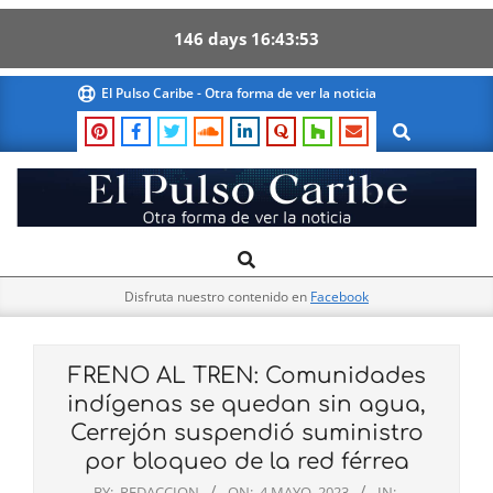
146
days
16
43
52
Skip
El Pulso Caribe - Otra forma de ver la noticia
to
Search
content
El
Search
Primary
Pulso
Navigation
Caribe
Disfruta nuestro contenido en
Facebook
Menu
FRENO AL TREN: Comunidades
indígenas se quedan sin agua,
Cerrejón suspendió suministro
por bloqueo de la red férrea
BY:
REDACCION
ON:
4 MAYO, 2023
IN: