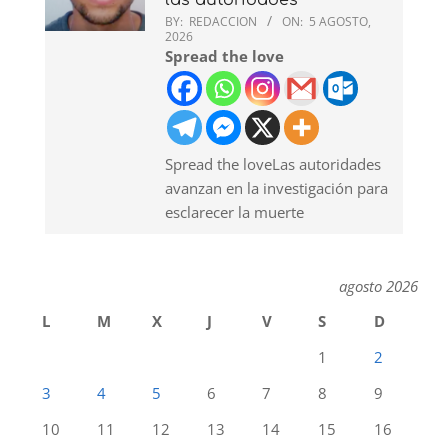
las autoridades
BY:
REDACCION
ON:
5 AGOSTO,
2026
Spread the love
Spread the loveLas autoridades
avanzan en la investigación para
esclarecer la muerte
agosto 2026
L
M
X
J
V
S
D
1
2
3
4
5
6
7
8
9
10
11
12
13
14
15
16