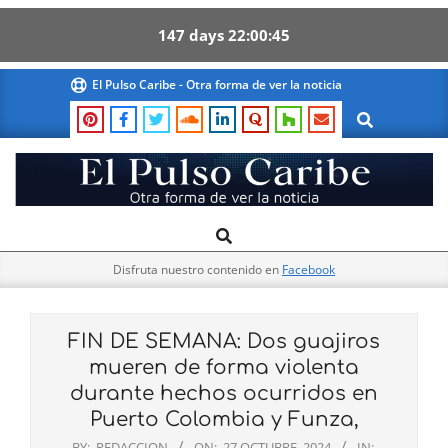
147
days
22
00
44
Skip
El Pulso Caribe - Otra forma de ver la noticia
to
Search
content
El
Search
Primary
Pulso
Navigation
Caribe
Disfruta nuestro contenido en
Facebook
Menu
FIN DE SEMANA: Dos guajiros
mueren de forma violenta
durante hechos ocurridos en
Puerto Colombia y Funza,
BY:
REDACCION
ON:
27 OCTUBRE, 2024
IN: