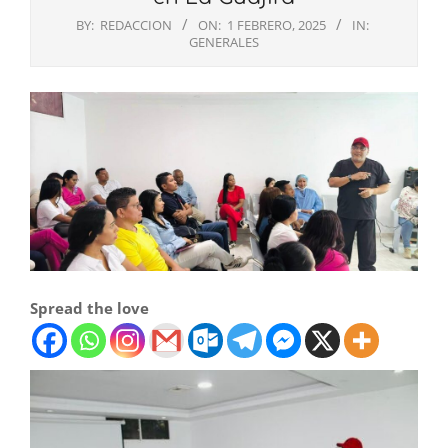
BY:
REDACCION
ON:
1 FEBRERO, 2025
IN:
GENERALES
Spread the love