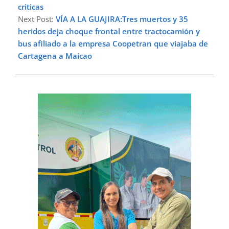
criticas
Next Post:
VÍA A LA GUAJIRA:Tres muertos y 35
heridos deja choque frontal entre tractocamión y
bus afiliado a la empresa Coopetran que viajaba de
Cartagena a Maicao