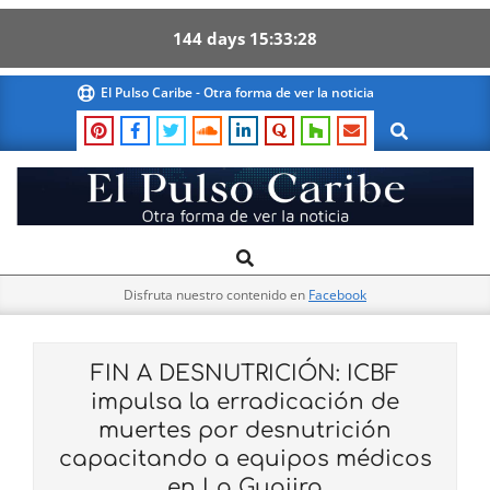
144
days
15
33
27
Skip
El Pulso Caribe - Otra forma de ver la noticia
to
Search
content
El
Search
Primary
Pulso
Navigation
Caribe
Disfruta nuestro contenido en
Facebook
Menu
FIN A DESNUTRICIÓN: ICBF
impulsa la erradicación de
muertes por desnutrición
capacitando a equipos médicos
en La Guajira