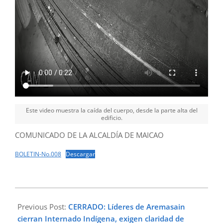
Este video muestra la caída del cuerpo, desde la parte alta del
edificio.
COMUNICADO DE LA ALCALDÍA DE MAICAO
BOLETIN-No.008
Descargar
2024-
01-
Previous Post:
CERRADO: Líderes de Aremasain
15
cierran Internado Indígena, exigen claridad de