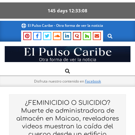
145
days
12
33
07
Skip
El Pulso Caribe - Otra forma de ver la noticia
to
Search
content
El
Search
Primary
Pulso
Navigation
Caribe
Disfruta nuestro contenido en
Facebook
Menu
¿FEMINICIDIO O SUICIDIO?
Muerte de administradora de
almacén en Maicao, reveladores
videos muestran la caída del
cuerpo desde un edificio