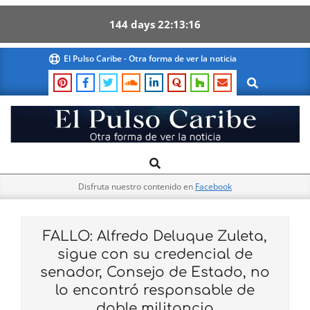
144
days
22
13
15
Skip
El Pulso Caribe - Otra forma de ver la noticia
to
Search
content
El
Search
Primary
Pulso
Navigation
Caribe
Disfruta nuestro contenido en
Facebook
Menu
FALLO: Alfredo Deluque Zuleta,
sigue con su credencial de
senador, Consejo de Estado, no
lo encontró responsable de
doble militancia