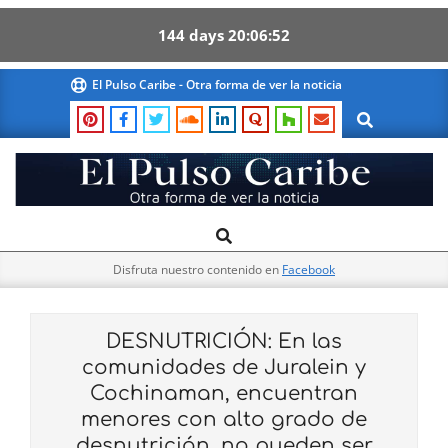
144
days
20
06
51
Skip
El Pulso Caribe - Otra forma de ver la noticia
to
Search
content
El
Search
Primary
Pulso
Navigation
Caribe
Disfruta nuestro contenido en
Facebook
Menu
DESNUTRICIÓN: En las
comunidades de Juralein y
Cochinaman, encuentran
menores con alto grado de
desnutrición, no pueden ser