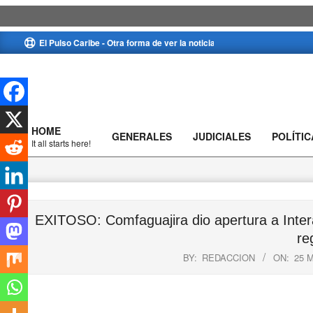
Skip
El Pulso Caribe - Otra forma de ver la noticia
to
content
HOME
GENERALES
JUDICIALES
POLÍTIC
Primary
It all starts here!
Navigation
Menu
EXITOSO: Comfaguajira dio apertura a Intera
re
BY:
REDACCION
ON:
25 