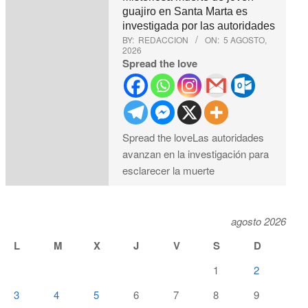
guajiro en Santa Marta es
investigada por las autoridades
BY:
REDACCION
ON:
5 AGOSTO,
2026
Spread the love
Spread the loveLas autoridades
avanzan en la investigación para
esclarecer la muerte
agosto 2026
L
M
X
J
V
S
D
1
2
3
4
5
6
7
8
9