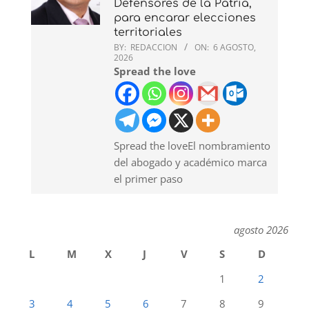
Defensores de la Patria,
para encarar elecciones
territoriales
BY:
REDACCION
ON:
6 AGOSTO,
2026
Spread the love
Spread the loveEl nombramiento
del abogado y académico marca
el primer paso
agosto 2026
L
M
X
J
V
S
D
1
2
3
4
5
6
7
8
9