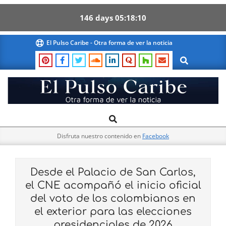
146
days
05
18
09
Skip
El Pulso Caribe - Otra forma de ver la noticia
to
Search
content
El
Search
Primary
Pulso
Navigation
Caribe
Disfruta nuestro contenido en
Facebook
Menu
Desde el Palacio de San Carlos,
el CNE acompañó el inicio oficial
del voto de los colombianos en
el exterior para las elecciones
presidenciales de 2026