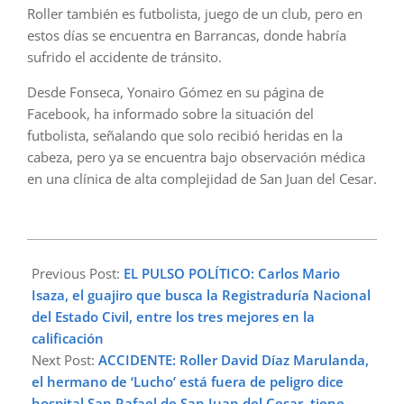
Roller también es futbolista, juego de un club, pero en
estos días se encuentra en Barrancas, donde habría
sufrido el accidente de tránsito.
Desde Fonseca, Yonairo Gómez en su página de
Facebook, ha informado sobre la situación del
futbolista, señalando que solo recibió heridas en la
cabeza, pero ya se encuentra bajo observación médica
en una clínica de alta complejidad de San Juan del Cesar.
2023-
09-
Previous Post:
EL PULSO POLÍTICO: Carlos Mario
11
Isaza, el guajiro que busca la Registraduría Nacional
del Estado Civil, entre los tres mejores en la
calificación
Next Post:
ACCIDENTE: Roller David Díaz Marulanda,
el hermano de ‘Lucho’ está fuera de peligro dice
hospital San Rafael de San Juan del Cesar, tiene