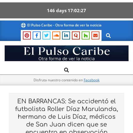
146
days
17
02
27
Skip
El Pulso Caribe - Otra forma de ver la noticia
to
Search
content
El
Search
Primary
Pulso
Navigation
Caribe
Disfruta nuestro contenido en
Facebook
Menu
EN BARRANCAS: Se accidentó el
futbolista Roller Díaz Marulanda,
hermano de Luis Díaz, médicos
de San Juan dicen que se
encuentra en observación