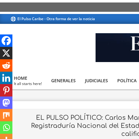
Skip
El Pulso Caribe - Otra forma de ver la noticia
to
content
El
Pulso
HOME
GENERALES
JUDICIALES
Caribe
POLÍTICA
Primary
It all starts here!
Navigation
Menu
EL PULSO POLÍTICO: Carlos Mari
Registraduría Nacional del Estado 
calif