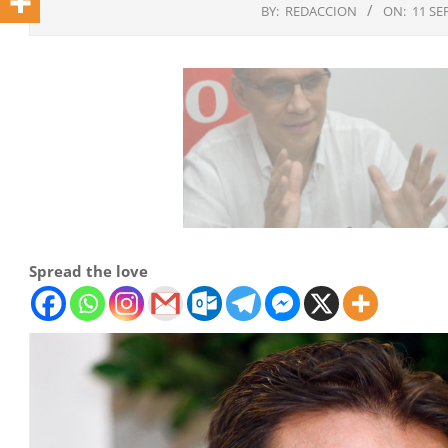
BY:
REDACCION
ON:
11 SE
Spread the love