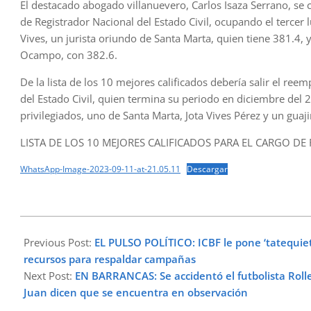
El destacado abogado villanuevero, Carlos Isaza Serrano, se c
de Registrador Nacional del Estado Civil, ocupando el tercer
Vives, un jurista oriundo de Santa Marta, quien tiene 381.4, 
Ocampo, con 382.6.
De la lista de los 10 mejores calificados debería salir el re
del Estado Civil, quien termina su periodo en diciembre del 
privilegiados, uno de Santa Marta, Jota Vives Pérez y un guaj
LISTA DE LOS 10 MEJORES CALIFICADOS PARA EL CARGO DE
WhatsApp-Image-2023-09-11-at-21.05.11
Descargar
2023-
09-
Previous Post:
EL PULSO POLÍTICO: ICBF le pone ‘tatequiet
11
recursos para respaldar campañas
Next Post:
EN BARRANCAS: Se accidentó el futbolista Roll
Juan dicen que se encuentra en observación