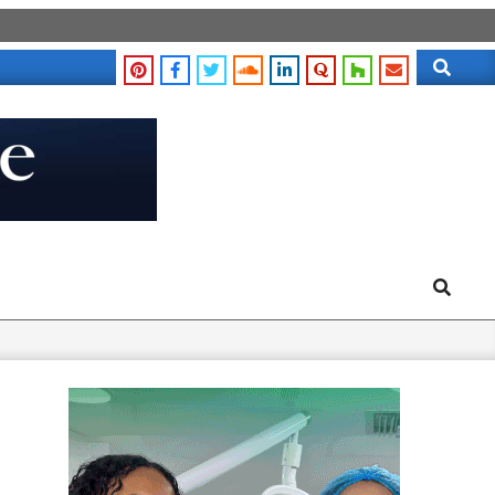
Search
Search