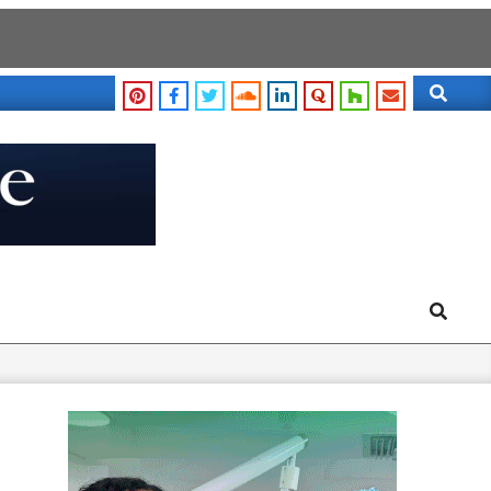
Search
Search