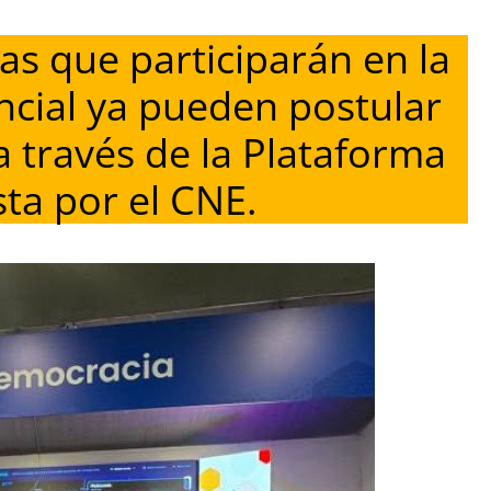
as que participarán en la
ncial ya pueden postular
a través de la Plataforma
ta por el CNE.