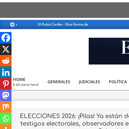
Skip
El Pulso Caribe - Otra forma de ver la noticia
El Pulso C
to
content
El
Pulso
HOME
GENERALES
JUDICIALES
Caribe
POLÍTICA
Primary
It all starts here!
Navigation
Menu
ELECCIONES 2026: ¡Pilas! Ya están d
testigos electorales, observadores e