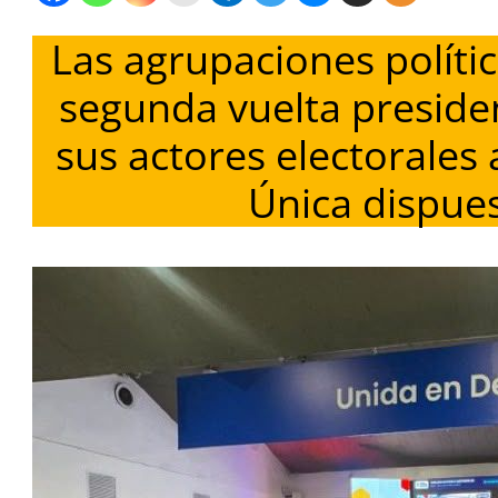
Las agrupaciones polític
segunda vuelta preside
sus actores electorales 
Única dispues