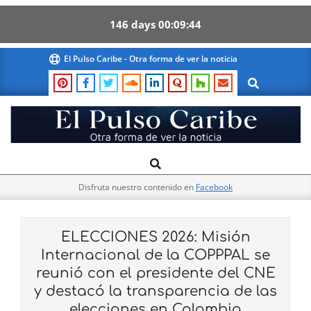
146
days
00
09
43
Skip
El Pulso Caribe - Otra forma de ver la noticia
to
Search
content
El
Search
Primary
Pulso
Navigation
Caribe
Disfruta nuestro contenido en
Facebook
Menu
ELECCIONES 2026: Misión
Internacional de la COPPPAL se
reunió con el presidente del CNE
y destacó la transparencia de las
elecciones en Colombia