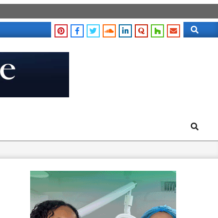
Search
Search