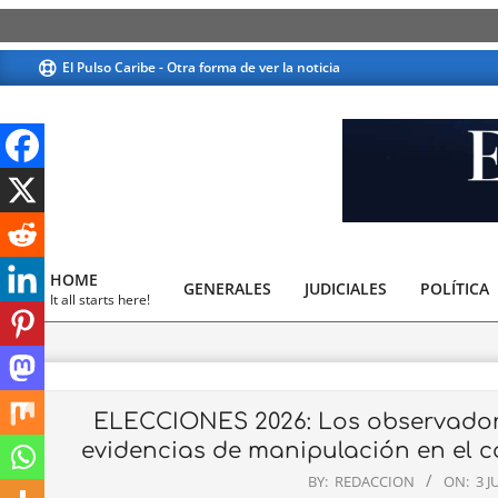
Skip
El Pulso Caribe - Otra forma de ver la noticia
to
content
El
Pulso
HOME
GENERALES
JUDICIALES
Caribe
POLÍTICA
Primary
It all starts here!
Navigation
Menu
ELECCIONES 2026: Los observador
evidencias de manipulación en el co
BY:
REDACCION
ON:
3 J