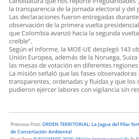
candidatura que nos reporte irregularidades”
la transparencia de la jornada electoral y de
Las declaraciones fueron entregadas durante 
observación de la primera vuelta presidencial
que Colombia avanzó hacia la segunda vuelta 
creíble”.
Según el informe, la MOE-UE desplegó 143 ob
Unión Europea, además de la Noruega, Suiza 
las mesas de votación en diferentes regiones 
La misión señaló que las fases observadoras 
transparentes, ordenadas y fluidas y que los
pudieron ejercer labores con vigilancia sin res
2026-
06-
Previous Post:
ORDEN TERRITORIAL: La Jagua del Pilar fortal
03
de Concertación Ambiental
Next Post:
ELECCIONES 2026: Misión Internacional de la C