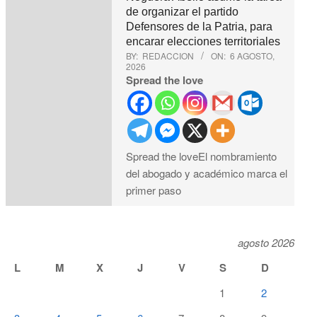
de organizar el partido
Defensores de la Patria, para
encarar elecciones territoriales
BY:
REDACCION
ON:
6 AGOSTO,
2026
Spread the love
Spread the loveEl nombramiento
del abogado y académico marca el
primer paso
agosto 2026
L
M
X
J
V
S
D
1
2