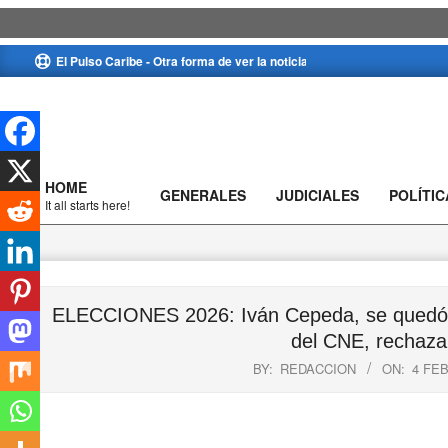
Skip
El Pulso Caribe - Otra forma de ver la noticia
to
content
HOME
GENERALES
JUDICIALES
POLÍTIC
Primary
It all starts here!
Navigation
Menu
ELECCIONES 2026: Iván Cepeda, se quedó sin
del CNE, rechazar
BY:
REDACCION
ON:
4 FE