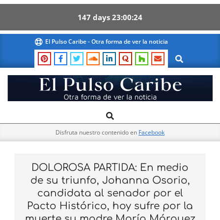
147
days
23
00
23
Skip
El Pulso Caribe - Otra forma de ver la noticia
to
Search
content
El
Search
Primary
Pulso
Navigation
Caribe
Disfruta nuestro contenido en
Facebook
Menu
DOLOROSA PARTIDA: En medio
de su triunfo, Johanna Osorio,
candidata al senador por el
Pacto Histórico, hoy sufre por la
muerte su madre María Márquez