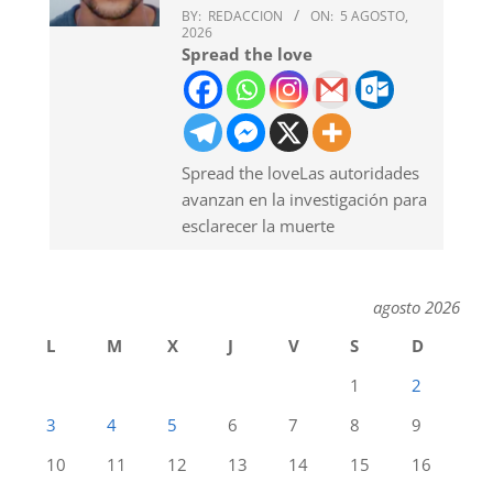
BY:
REDACCION
ON:
5 AGOSTO,
2026
Spread the love
Spread the loveLas autoridades
avanzan en la investigación para
esclarecer la muerte
agosto 2026
L
M
X
J
V
S
D
1
2
3
4
5
6
7
8
9
10
11
12
13
14
15
16