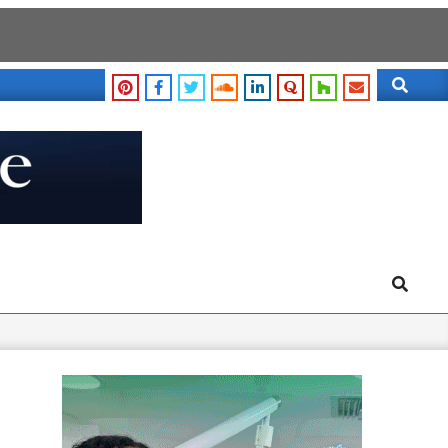
Search
Search