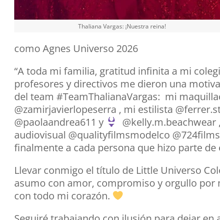
Thaliana Vargas: ¡Nuestra reina!
como Agnes Universo 2026
“A toda mi familia, gratitud infinita a mi col
profesores y directivos me dieron una motiva
del team #TeamThalianaVargas: mi maquilla
@zamirjavierlopeserra , mi estilista @ferrer.
@paolaandrea611 y
@kelly.m.beachwear , 
audiovisual @qualityfilmsmodelco @724films
finalmente a cada persona que hizo parte de es
Llevar conmigo el título de Little Universo C
asumo con amor, compromiso y orgullo por mi 
con todo mi corazón.
Seguiré trabajando con ilusión para dejar en