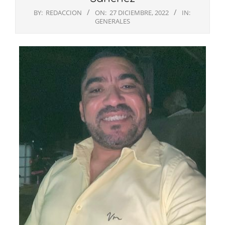
BY:
REDACCION
ON:
27 DICIEMBRE, 2022
IN:
GENERALES