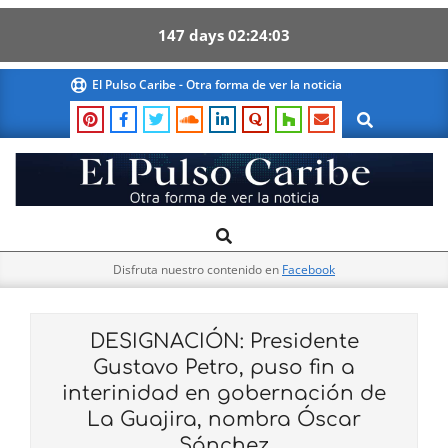
147
days
02
24
03
Skip
El Pulso Caribe - Otra forma de ver la noticia
to
Search
content
El
Search
Primary
Pulso
Navigation
Caribe
Disfruta nuestro contenido en
Facebook
Menu
DESIGNACIÓN: Presidente
Gustavo Petro, puso fin a
interinidad en gobernación de
La Guajira, nombra Óscar
Sánchez