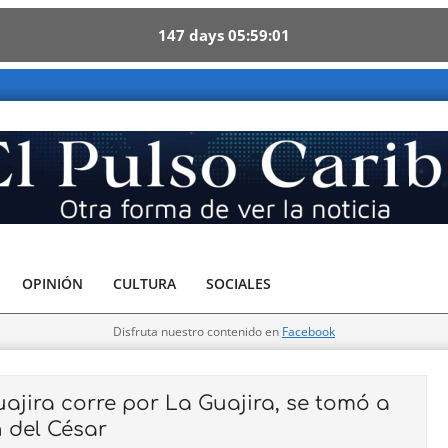
147
days
05
59
00
- Otra forma de ver la noticia
OPINIÓN
CULTURA
SOCIALES
Disfruta nuestro contenido en
Facebook
jira corre por La Guajira, se tomó a
 del César