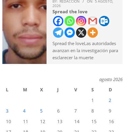
BY:
REDACCION
ON:
5 AGOSTO,
2026
Spread the love
Spread the loveLas autoridades
avanzan en la investigación para
esclarecer la muerte
agosto 2026
L
M
X
J
V
S
D
1
2
3
4
5
6
7
8
9
10
11
12
13
14
15
16
17
18
19
20
21
22
23