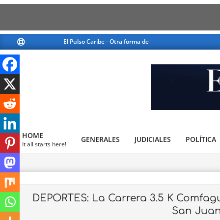
Skip
El Pulso Caribe - Otra forma de ver la noticia
El Pulso Caribe 
to
content
El
Pulso
HOME
GENERALES
JUDICIALES
Caribe
POLÍTICA
Primary
It all starts here!
Navigation
Menu
DEPORTES: La Carrera 3.5 K Comfagua
San Juan