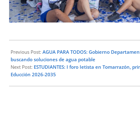
2025-
07-
Previous Post:
AGUA PARA TODOS: Gobierno Departamental 
28
buscando soluciones de agua potable
Next Post:
ESTUDIANTES: I foro Ietista en Tomarrazón, pri
Educción 2026-2035