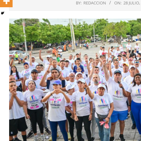
BY:
REDACCION
ON:
28 JULIO,