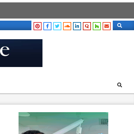
Search
Search