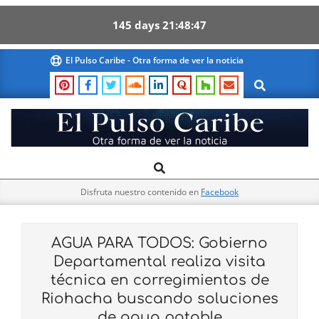
145
days
21
48
46
Skip
El Pulso Caribe - Otra forma de ver la noticia
to
Search
content
El
Search
Primary
Pulso
Navigation
Caribe
Disfruta nuestro contenido en
Facebook
Menu
AGUA PARA TODOS: Gobierno
Departamental realiza visita
técnica en corregimientos de
Riohacha buscando soluciones
de agua potable