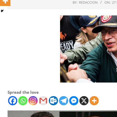
BY:
REDACCION
ON:
27
Spread the love