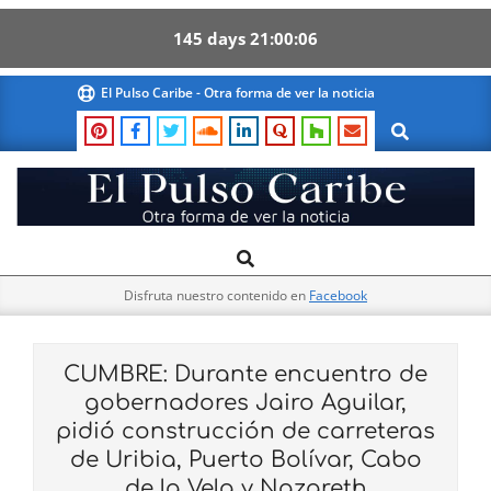
145
days
21
00
06
Skip
El Pulso Caribe - Otra forma de ver la noticia
to
Search
content
El
Search
Primary
Pulso
Navigation
Caribe
Disfruta nuestro contenido en
Facebook
Menu
CUMBRE: Durante encuentro de
gobernadores Jairo Aguilar,
pidió construcción de carreteras
de Uribia, Puerto Bolívar, Cabo
de la Vela y Nazareth