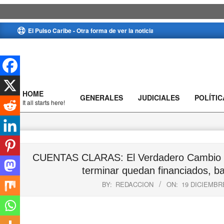
Skip
El Pulso Caribe - Otra forma de ver la noticia
to
content
HOME
GENERALES
JUDICIALES
POLÍTIC
Primary
It all starts here!
Navigation
Menu
CUENTAS CLARAS: El Verdadero Cambio pre
terminar quedan financiados, bal
BY:
REDACCION
ON:
19 DICIEMBRE