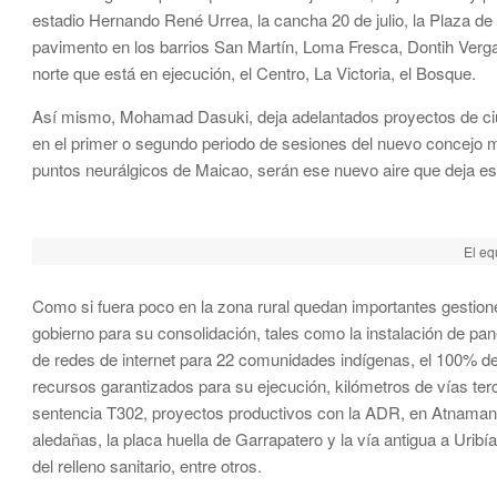
estadio Hernando René Urrea, la cancha 20 de julio, la Plaza de
pavimento en los barrios San Martín, Loma Fresca, Dontih Verg
norte que está en ejecución, el Centro, La Victoria, el Bosque.
Así mismo, Mohamad Dasuki, deja adelantados proyectos de ciu
en el primer o segundo periodo de sesiones del nuevo concejo mu
puntos neurálgicos de Maicao, serán ese nuevo aire que deja es
El eq
Como si fuera poco en la zona rural quedan importantes gestion
gobierno para su consolidación, tales como la instalación de pa
de redes de internet para 22 comunidades indígenas, el 100% de l
recursos garantizados para su ejecución, kilómetros de vías ter
sentencia T302, proyectos productivos con la ADR, en Atnamana 2
aledañas, la placa huella de Garrapatero y la vía antigua a Uribí
del relleno sanitario, entre otros.