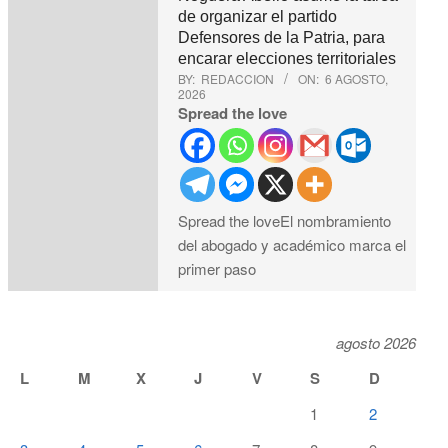
de organizar el partido
Defensores de la Patria, para
encarar elecciones territoriales
BY:
REDACCION
ON:
6 AGOSTO,
2026
Spread the love
Spread the loveEl nombramiento
del abogado y académico marca el
primer paso
agosto 2026
L
M
X
J
V
S
D
1
2