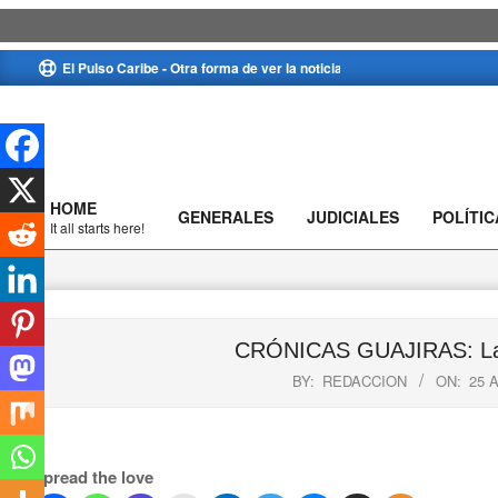
Skip
El Pulso Caribe - Otra forma de ver la noticia
to
content
HOME
GENERALES
JUDICIALES
POLÍTIC
Primary
It all starts here!
Navigation
Menu
CRÓNICAS GUAJIRAS: Las
BY:
REDACCION
ON:
25 A
Spread the love