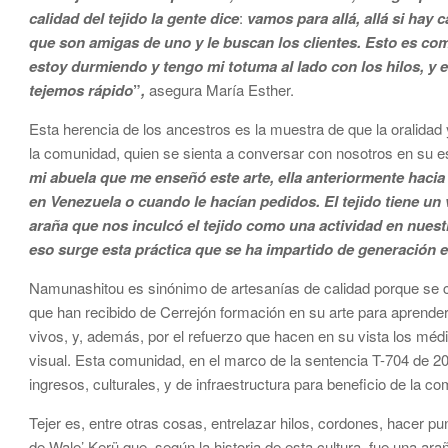
calidad del tejido la gente dice
:
vamos para allá, allá si hay c
que son amigas de uno y le buscan los clientes. Esto es como 
estoy durmiendo y tengo mi totuma al lado con los hilos, y
tejemos rápido
”
,
asegura María Esther.
Esta herencia de los ancestros es la muestra de que la oralidad
la comunidad, quien se sienta a conversar con nosotros en su e
mi abuela que me enseñó este arte, ella anteriormente hacia
en Venezuela o cuando le hacían pedidos. El tejido tiene un 
araña que nos inculcó el tejido como una actividad en nuestr
eso surge esta práctica que se ha impartido de generación e
Namunashitou es sinónimo de artesanías de calidad porque se c
que han recibido de Cerrejón formación en su arte para aprende
vivos, y, además, por el refuerzo que hacen en su vista los médi
visual. Esta comunidad, en el marco de la sentencia T-704 de 2
ingresos, culturales, y de infraestructura para beneficio de la c
Tejer es, entre otras cosas, entrelazar hilos, cordones, hacer 
de Wale’ Kerü que, según la historia de esta cultura, fue una a