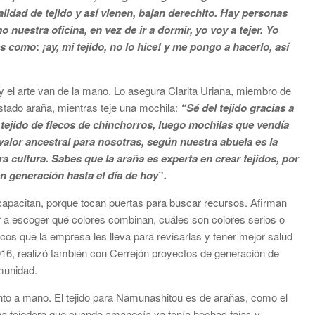
alidad de tejido y así vienen, bajan derechito. Hay personas
nuestra oficina, en vez de ir a dormir, yo voy a tejer. Yo
 es como
:
¡ay, mi tejido, no lo hice! y me pongo a hacerlo, así
 y el arte van de la mano. Lo asegura Clarita Uriana, miembro de
stado araña, mientras teje una mochila:
“Sé del tejido gracias a
 tejido de flecos de chinchorros, luego mochilas que vendía
valor ancestral para nosotras, según nuestra abuela es la
a cultura. Sabes que la araña es experta en crear tejidos, por
n generación hasta el día de hoy
”
.
apacitan, porque tocan puertas para buscar recursos. Afirman
r a escoger qué colores combinan, cuáles son colores serios o
cos que la empresa les lleva para revisarlas y tener mejor salud
016, realizó también con Cerrejón proyectos de generación de
omunidad.
punto a mano. El tejido para Namunashitou es de arañas, como el
raña tejedora que cuando amanecía ya tenía hechas fajas y