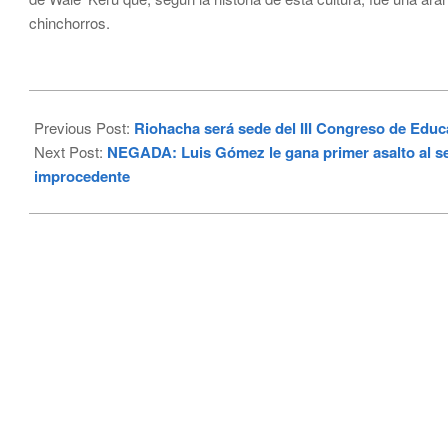
chinchorros.
2023-
04-
Previous Post:
Riohacha será sede del III Congreso de Educ
25
Next Post:
NEGADA: Luis Gómez le gana primer asalto al se
improcedente