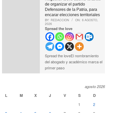
de organizar el partido
Defensores de la Patria, para
encarar elecciones territoriales
BY:
REDACCION
ON:
6 AGOSTO,
2026
Spread the love
Spread the loveEl nombramiento
del abogado y académico marca el
primer paso
agosto 2026
L
M
X
J
V
S
D
1
2