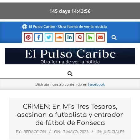
145
days
14
43
55
Skip
El Pulso Caribe - Otra forma de ver la noticia
to
Search
content
El
Search
Primary
Pulso
Navigation
Caribe
Disfruta nuestro contenido en
Facebook
Menu
CRIMEN: En Mis Tres Tesoros,
asesinan a futbolista y entrador
de fútbol de Fonseca
BY:
REDACCION
ON:
7 MAYO, 2023
IN:
JUDICIALES