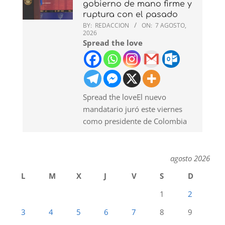
gobierno de mano firme y
ruptura con el pasado
BY:
REDACCION
ON:
7 AGOSTO,
2026
Spread the love
Spread the loveEl nuevo
mandatario juró este viernes
como presidente de Colombia
agosto 2026
L
M
X
J
V
S
D
1
2
3
4
5
6
7
8
9