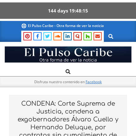
144
days
19
48
14
Skip
El Pulso Caribe - Otra forma de ver la noticia
to
Search
content
El
Search
Primary
Pulso
Navigation
Caribe
Disfruta nuestro contenido en
Facebook
Menu
CONDENA: Corte Suprema de
Justicia, condena a
exgobernadores Álvaro Cuello y
Hernando Deluque, por
contratos sin cumplimiento de