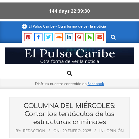
144
days
22
39
29
Skip
El Pulso Caribe - Otra forma de ver la noticia
to
Search
content
El
Search
Primary
Pulso
Navigation
Caribe
Disfruta nuestro contenido en
Facebook
Menu
COLUMNA DEL MIÉRCOLES:
Cortar los tentáculos de las
estructuras criminales
BY:
REDACCION
ON:
29 ENERO, 2025
IN:
OPINIÓN