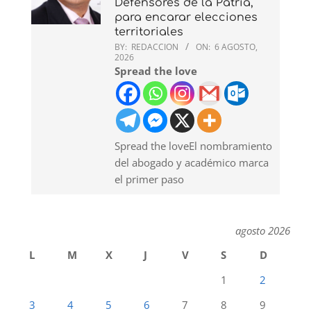
Defensores de la Patria,
para encarar elecciones
territoriales
BY:
REDACCION
ON:
6 AGOSTO,
2026
Spread the love
Spread the loveEl nombramiento
del abogado y académico marca
el primer paso
agosto 2026
L
M
X
J
V
S
D
1
2
3
4
5
6
7
8
9