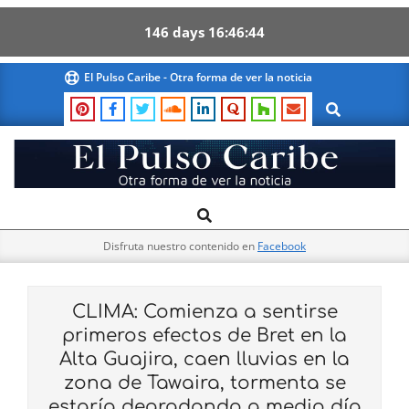
146
days
16
46
43
Skip
El Pulso Caribe - Otra forma de ver la noticia
to
Search
content
El
Search
Primary
Pulso
Navigation
Caribe
Disfruta nuestro contenido en
Facebook
Menu
CLIMA: Comienza a sentirse
primeros efectos de Bret en la
Alta Guajira, caen lluvias en la
zona de Tawaira, tormenta se
estaría degradando a medio día