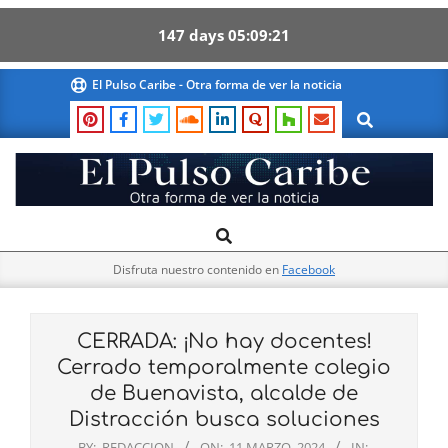
147
days
05
09
21
Skip
El Pulso Caribe - Otra forma de ver la noticia
to
Search
content
El
Search
Primary
Pulso
Navigation
Caribe
Disfruta nuestro contenido en
Facebook
Menu
CERRADA: ¡No hay docentes!
Cerrado temporalmente colegio
de Buenavista, alcalde de
Distracción busca soluciones
BY:
REDACCION
ON:
11 MARZO, 2024
IN: