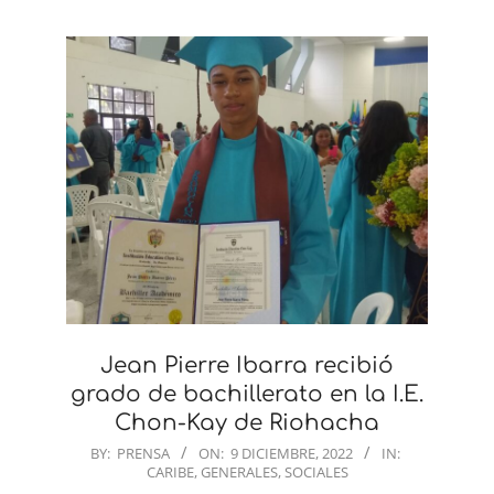
Jean Pierre Ibarra recibió
grado de bachillerato en la I.E.
Chon-Kay de Riohacha
2022-
BY:
PRENSA
ON:
9 DICIEMBRE, 2022
IN:
CARIBE
,
GENERALES
,
SOCIALES
12-