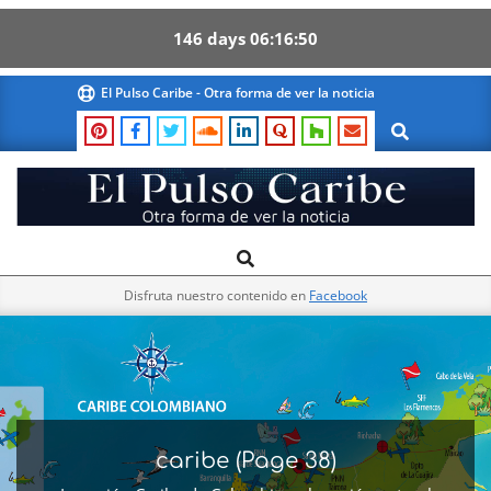
146
days
06
16
49
Skip
El Pulso Caribe - Otra forma de ver la noticia
to
Search
content
El
Search
Primary
Pulso
Navigation
Caribe
Disfruta nuestro contenido en
Facebook
Menu
caribe
(Page 38)