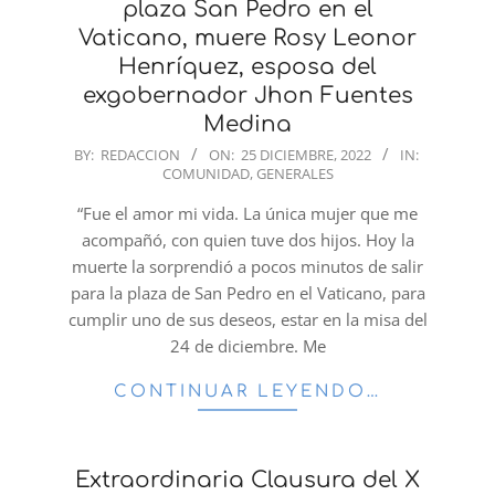
plaza San Pedro en el
Vaticano, muere Rosy Leonor
Henríquez, esposa del
exgobernador Jhon Fuentes
Medina
2022-
BY:
REDACCION
ON:
25 DICIEMBRE, 2022
IN:
COMUNIDAD
,
GENERALES
12-
25
“Fue el amor mi vida. La única mujer que me
acompañó, con quien tuve dos hijos. Hoy la
muerte la sorprendió a pocos minutos de salir
para la plaza de San Pedro en el Vaticano, para
cumplir uno de sus deseos, estar en la misa del
24 de diciembre. Me
CONTINUAR LEYENDO…
Extraordinaria Clausura del X