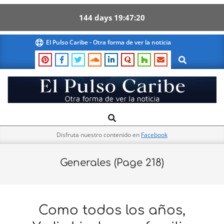
144
days
19
47
19
Skip
El Pulso Caribe - Otra forma de ver la noticia
to
Search
content
El
Search
Primary
Pulso
Navigation
Caribe
Disfruta nuestro contenido en
Facebook
Menu
Generales
(Page 218)
Como todos los años,