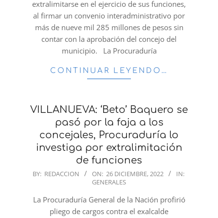
extralimitarse en el ejercicio de sus funciones,
al firmar un convenio interadministrativo por
más de nueve mil 285 millones de pesos sin
contar con la aprobación del concejo del
municipio. La Procuraduría
CONTINUAR LEYENDO…
VILLANUEVA: ‘Beto’ Baquero se
pasó por la faja a los
concejales, Procuraduría lo
investiga por extralimitación
de funciones
2022-
BY:
REDACCION
ON:
26 DICIEMBRE, 2022
IN:
GENERALES
12-
26
La Procuraduría General de la Nación profirió
pliego de cargos contra el exalcalde