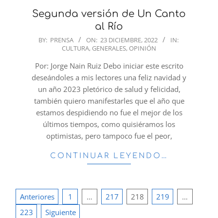
Segunda versión de Un Canto
al Río
2022-
BY:
PRENSA
ON:
23 DICIEMBRE, 2022
IN:
CULTURA
,
GENERALES
,
OPINIÓN
12-
23
Por: Jorge Nain Ruiz Debo iniciar este escrito
deseándoles a mis lectores una feliz navidad y
un año 2023 pletórico de salud y felicidad,
también quiero manifestarles que el año que
estamos despidiendo no fue el mejor de los
últimos tiempos, como quisiéramos los
optimistas, pero tampoco fue el peor,
CONTINUAR LEYENDO…
Paginación
Anteriores
1
…
217
218
219
…
de
223
Siguiente