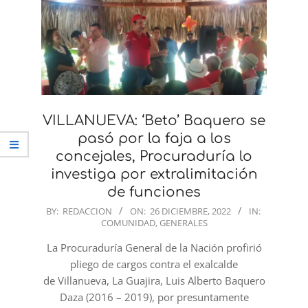
VILLANUEVA: ‘Beto’ Baquero se
pasó por la faja a los
concejales, Procuraduría lo
investiga por extralimitación
de funciones
2022-
BY:
REDACCION
ON:
26 DICIEMBRE, 2022
IN:
COMUNIDAD
,
GENERALES
12-
26
La Procuraduría General de la Nación profirió
pliego de cargos contra el exalcalde
de Villanueva, La Guajira, Luis Alberto Baquero
Daza (2016 – 2019), por presuntamente