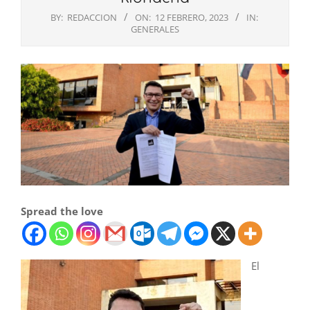
BY:
REDACCION
ON:
12 FEBRERO, 2023
IN:
GENERALES
Spread the love
El