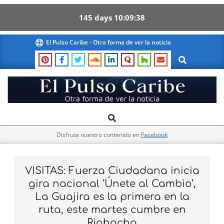
145
days
10
09
38
Skip
El Pulso Caribe - Otra forma de ver la noticia
to
Search
content
El
Search
Primary
Pulso
Navigation
Caribe
Disfruta nuestro contenido en
Facebook
Menu
VISITAS: Fuerza Ciudadana inicia
gira nacional ‘Únete al Cambio’,
La Guajira es la primera en la
ruta, este martes cumbre en
Riohacha