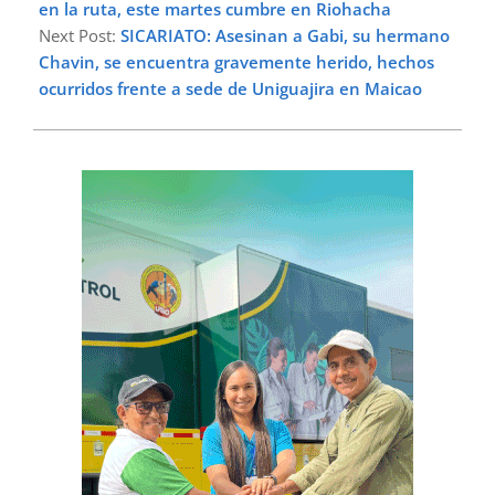
en la ruta, este martes cumbre en Riohacha
Next Post:
SICARIATO: Asesinan a Gabi, su hermano
Chavin, se encuentra gravemente herido, hechos
ocurridos frente a sede de Uniguajira en Maicao