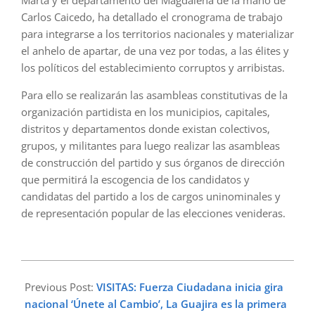
Marta y el departamento del Magdalena de la mano de
Carlos Caicedo, ha detallado el cronograma de trabajo
para integrarse a los territorios nacionales y materializar
el anhelo de apartar, de una vez por todas, a las élites y
los políticos del establecimiento corruptos y arribistas.
Para ello se realizarán las asambleas constitutivas de la
organización partidista en los municipios, capitales,
distritos y departamentos donde existan colectivos,
grupos, y militantes para luego realizar las asambleas
de construcción del partido y sus órganos de dirección
que permitirá la escogencia de los candidatos y
candidatas del partido a los de cargos uninominales y
de representación popular de las elecciones venideras.
2023-
02-
Previous Post:
VISITAS: Fuerza Ciudadana inicia gira
12
nacional ‘Únete al Cambio’, La Guajira es la primera