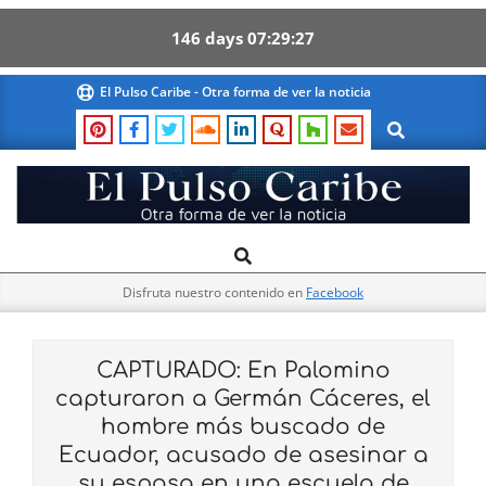
146
days
07
29
26
Skip
El Pulso Caribe - Otra forma de ver la noticia
to
Search
content
El
Search
Primary
Pulso
Navigation
Caribe
Disfruta nuestro contenido en
Facebook
Menu
CAPTURADO: En Palomino
capturaron a Germán Cáceres, el
hombre más buscado de
Ecuador, acusado de asesinar a
su esposa en una escuela de