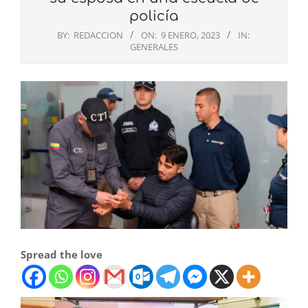
policía
BY:
REDACCION
ON:
9 ENERO, 2023
IN:
GENERALES
Spread the love