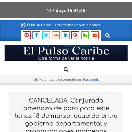
147
days
15
31
44
Skip
El Pulso Caribe - Otra forma de ver la noticia
to
Search
content
El
Search
Primary
Pulso
Navigation
Caribe
Disfruta nuestro contenido en
Facebook
Menu
CANCELADA: Conjurada
amenaza de paro para este
lunes 18 de marzo, acuerdo entre
gobierno departamental y
organizaciones indígenas