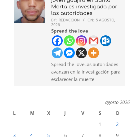
joven guajiro en Santa
Marta es investigada por
las autoridades
BY:
REDACCION
ON:
5 AGOSTO,
2026
Spread the love
Spread the loveLas autoridades
avanzan en la investigación para
esclarecer la muerte
agosto 2026
L
M
X
J
V
S
D
1
2
3
4
5
6
7
8
9