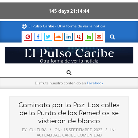
145
days
21
14
43
Skip
El Pulso Caribe - Otra forma de ver la noticia
to
Search
content
El
Search
Primary
Pulso
Navigation
Caribe
Disfruta nuestro contenido en
Facebook
Menu
Caminata por la Paz: Las calles
de la Punta de los Remedios se
vistieron de blanco
BY:
CULTURA
ON:
15 SEPTIEMBRE, 2023
IN:
ACTUALIDAD
,
CARIBE
,
COMUNIDAD